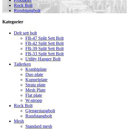
Produkter
Rock Bolt
Rundstangbolt
Kategorier
Delt sett bolt
FB-47 Split Sett Bolt
FB-42 Split Sett Bolt
FB-39 Split Sett Bolt
FB-33 Split Sett Bolt
Utility Hanger Bolt
Tallerken
Kombiplate
Duo plate
Kuppelplate
Strata plate
Mesh Plate
Flat plate
W-stropp
Rock Bolt
Gjengestangbolt
Rundstangbolt
Mesh
Standard mesh