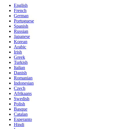
English
French
German
Portuguese
Spanish
Russian
Japanese
Korean
Arabic
Irish
Greek
Turkish
Italian
Danish
Romanian
Indonesian
Czech
Afrikaans
Swedish
Polish
Basque
Catalan
Esperanto
Hindi