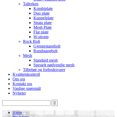
Tallerken
Kombiplate
Duo plate
Kuppelplate
Strata plate
Mesh Plate
Flat plate
W-stropp
Rock Bolt
Gjengestangbolt
Rundstangbolt
Mesh
Standard mesh
Spesielt nødvendig mesh
Tilbehør og forbruksvarer
Kvalitetskontroll
Om oss
Kontakt oss
Vanlige spørsmål
Nyheter
Hjem