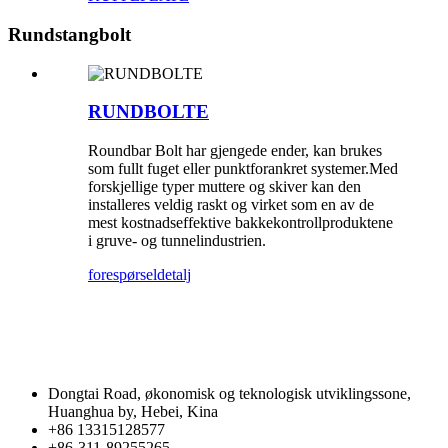
Rundstangbolt
RUNDBOLTE
Roundbar Bolt har gjengede ender, kan brukes
som fullt fuget eller punktforankret systemer.Med
forskjellige typer muttere og skiver kan den
installeres veldig raskt og virket som en av de
mest kostnadseffektive bakkekontrollproduktene
i gruve- og tunnelindustrien.
forespørsel
detalj
Dongtai Road, økonomisk og teknologisk utviklingssone,
Huanghua by, Hebei, Kina
+86 13315128577
+86-311-89255265